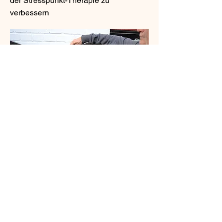
der Stresspunkt-Therapie zu
verbessern
Anatomisches Pferde
Modelle
In diesem Workshop wird es kreativ.
Wir bemahlen kleine oder große
Pferde anatomisch korrekt. Unter
Anleitung kann jeder ein